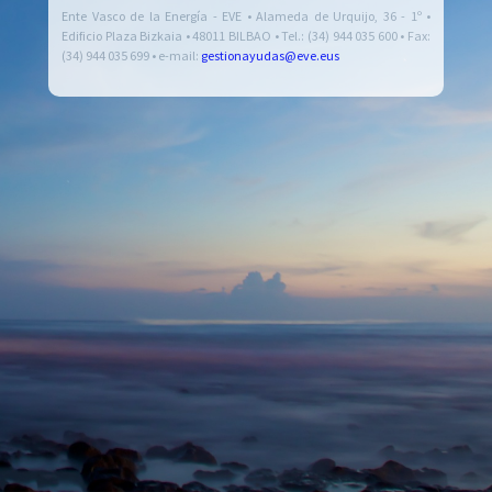
Ente Vasco de la Energía - EVE • Alameda de Urquijo, 36 - 1º •
Edificio Plaza Bizkaia • 48011 BILBAO • Tel.: (34) 944 035 600 • Fax:
(34) 944 035 699 • e-mail:
gestionayudas@eve.eus
Error: